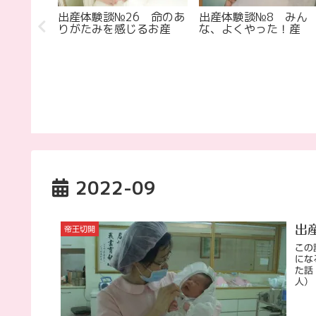
出産体験談№26 命のあ
出産体験談№8 みん
りがたみを感じるお産
な、よくやった！産
9 生きる
産
2022-09
出
帝王切開
この
にな
た話
人） 