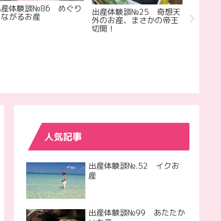
出産体験談№86 めぐり
出産体験談№25 奇想天
出産体験
つながるお産
外のお産、まさかの帝王
つから
切開！
たお産
人気記事
出産体験談№.52 イクお
産
出産体験談№99 あたたか