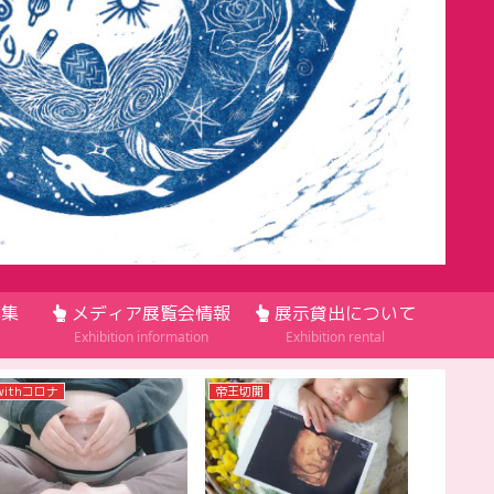
集
メディア展覧会情報
展示貸出について
Exhibition information
Exhibition rental
withコロナ
帝王切開
withコロ