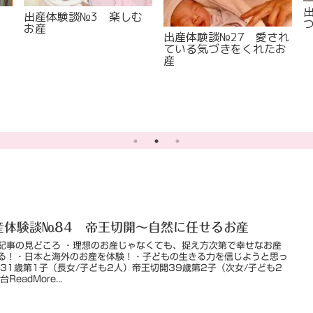
出産体験談№3 楽しむ
お産
出産体験談№27 愛され
ている気づきをくれたお
産
産体験談№84 帝王切開～自然に任せるお産
記事の見どころ ・理想のお産じゃなくても、捉え方次第で幸せなお産
る！・日本と海外のお産を体験！・子どもの生きる力を信じようと思っ
 31歳第1子（長女/子ども2人）帝王切開39歳第2子（次女/子ども2
台ReadMore...