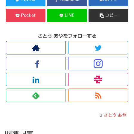
k
Pocket
LINE
コピー
さとう あやをフォローする
さとう あや
関連記事