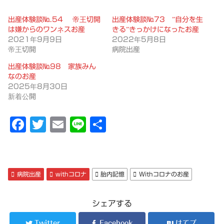
出産体験談№.54 帝王切開
出産体験談№73 ”自分を生
は嫌からのワンネスお産
きる”きっかけになったお産
2021年9月9日
2022年5月8日
帝王切開
病院出産
出産体験談№98 家族みん
なのお産
2025年8月30日
新着公開
F
T
E
Li
共
a
w
m
n
有
c
it
ai
e
e
t
l
病院出産
withコロナ
胎内記憶
Withコロナのお産
b
er
o
シェアする
o
Twitter
Facebook
はてブ