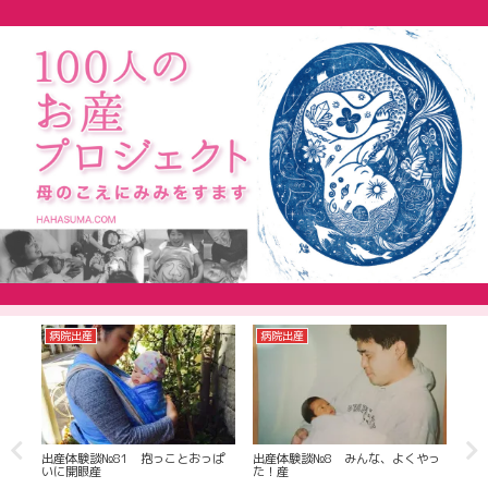
助産院出産
病院出産
帝
出産体験談№.51 人生の終わりだ
やっ
出産体験談№６ マイペースなお産
出産
と思ったら愛の始まりだったお産
ガズ