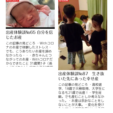
ReadMore...
withコロナ
自宅出産
出産体験談№65 自分を信
じたお産
この記事の見どころ ・Withコロ
ナのお産で体験したストレス・
でも、こうありたいお産を諦め
なかったら・・・赤ちゃんとつ
ながってのお産・Withコロナだ
からできたこと 31歳第1子（長
女/子ども2人）病院出産38歳第
2子（次女/子どReadMore...
出産体験談№87 生き抜
いた先にあった幸せ産
この記事の見どころ ・高校退
学、18歳で大検取得、大学生に
なるも21歳で出産！・学生妊
娠。でも産むことしか考えなか
った。・お産は余計なことをし
ないことが大事。・変化を受け
入れていく過程を受けとめる居
場所をつくる。 21歳第1子