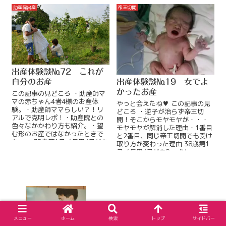
ReadMore...
助産院出産
帝王切開
出産体験談№72 これが
自分のお産
出産体験談№19 女でよ
かったお産
この記事の見どころ ・助産師マ
マの赤ちゃん4者4様のお産体
やっと会えたね♥️ この記事の見
験。・助産師ママらしい？！リ
どころ ・逆子が治らず帝王切
アルで克明レポ！・助産院との
開！そこからモヤモヤが・・・
色々なかかわり方も紹介。・望
モヤモヤが解消した理由・1番目
む形のお産ではなかったときで
と2番目、同じ帝王切開でも受け
も・・ 35歳第1子（長男/子ども
取り方が変わった理由 38歳第1
4人）病院出産36歳第2子
子（長男/子どもReadMore...
ReadMore...
出産体験談№8 みんな、よくやった！産
メニュー
ホーム
検索
トップ
サイドバー