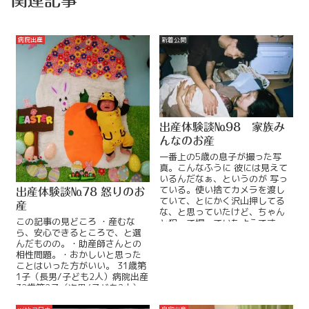
病院出産
新着公開
出産体験談№98 家族み
んなのお産
一番上の5歳の息子が撮った写
真。こんなふうに 彼には見えて
いるんだなぁ、というのが 写っ
ている。使い捨てカメラを渡し
出産体験談№78 怒りのお
ていて、とにかく沢山押してる
産
な、と思っていたけど、ちゃん
この記事の見どころ ・産むな
と狙って撮っていたようです。
ら、安心できるところで、と選
この記事の見どころ ・母も姉も
んだものの。・助産師さんとの
ReadMore...
相性問題。・おかしいと思った
ことはいった方がいい。 31歳第
1子（長男/子ども2人）病院出産
32歳第2子（次男/子ども2人）
神奈川県 たあこさん