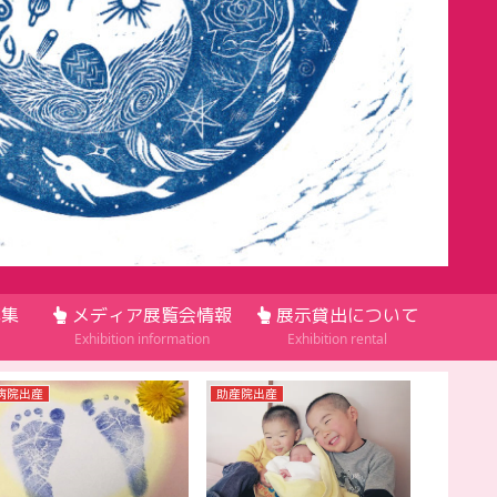
集
メディア展覧会情報
展示貸出について
Exhibition information
Exhibition rental
病院出産
助産院出産
助産院出