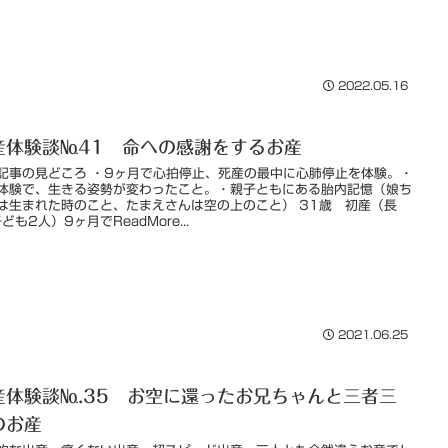
2022.05.16
産体験談№41 命への感謝をするお産
記事の見どころ ・9ヶ月で心拍停止、死産の最中に心肺停止を体験。・
体験で、生きる姿勢が変わったこと。・親子ともにある胎内記憶（娘ち
は生まれた時のこと、たまえさんは空の上のこと） 31歳 初産（長
ども2人）9ヶ月でReadMore...
2021.06.25
産体験談№.35 お空に還ったお兄ちゃんと三者三
のお産