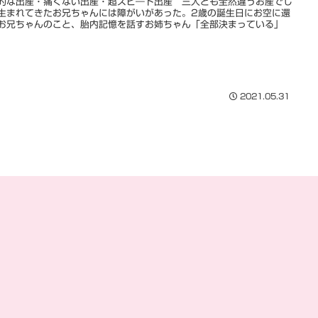
的な出産・痛くない出産・超スピ―ド出産 三人とも全然違うお産でし
生まれてきたお兄ちゃんには障がいがあった。2歳の誕生日にお空に還
お兄ちゃんのこと、胎内記憶を話すお姉ちゃん「全部決まっている」
2021.05.31