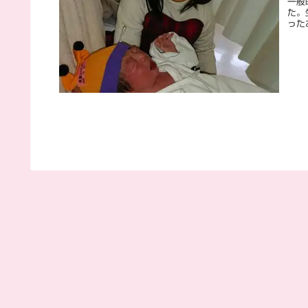
一般
た。
った