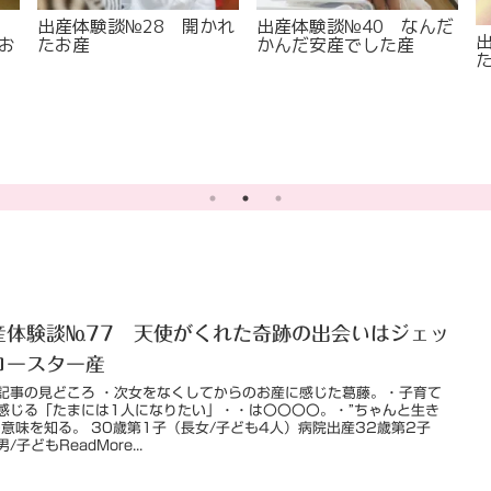
出産体験談№28 開かれ
出産体験談№40 なんだ
たお産
かんだ安産でした産
お
産体験談№77 天使がくれた奇跡の出会いはジェッ
コースター産
記事の見どころ ・次女をなくしてからのお産に感じた葛藤。・子育て
感じる「たまには1人になりたい」・・は〇〇〇〇。・”ちゃんと生き
の意味を知る。 30歳第1子（長女/子ども4人）病院出産32歳第2子
/子どもReadMore...