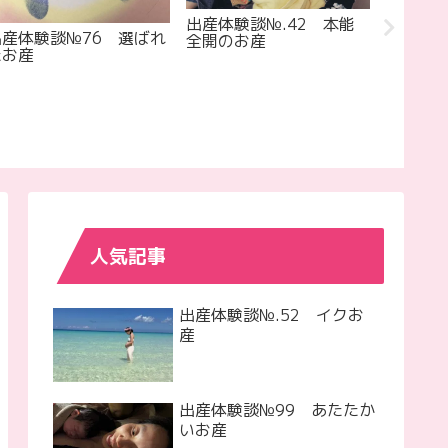
出産体験談№.42 本能
出産体験
出産体験談№76 選ばれ
全開のお産
いくお
たお産
人気記事
出産体験談№.52 イクお
産
出産体験談№99 あたたか
いお産