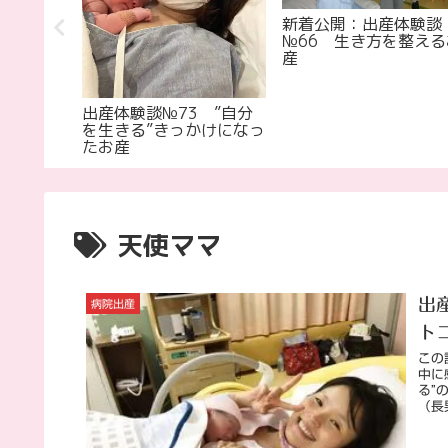
2 母に
新着公開：出産体験談
№66 生き方を整える
産
出産体験談№73 ”自分
を生きる”きっかけになっ
たお産
天使ママ
出
病院出産
ト
この
中に
る”
（長男