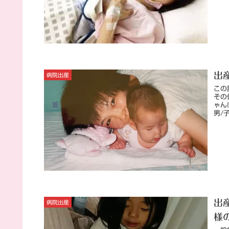
出
病院出産
この
その
ゃん
男/子
出
病院出産
様