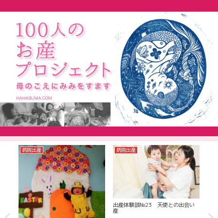
病院出産
病院出産
病
会い
出産
るお