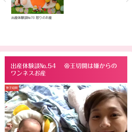
出産体験談№27 愛されている気
づきをくれたお産
出産体験談№88 環境のあたたかさ
を感じたお産
出産体験談№.54 帝王切開は嫌からの
ワンネスお産
帝王切開