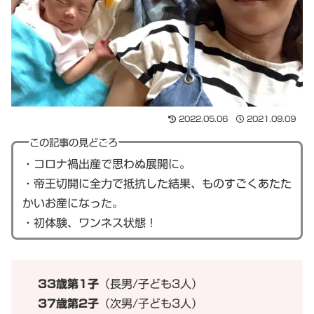
2022.05.06
2021.09.09
この記事の見どころ
・コロナ禍出産で思わぬ展開に。
・帝王切開に全力で抵抗した結果、ものすごくあたた
かいお産になった。
・初体験、ワンネス状態！
33歳第1子
（長男/子ども3人）
37歳第2子
（次男/子ども3人）