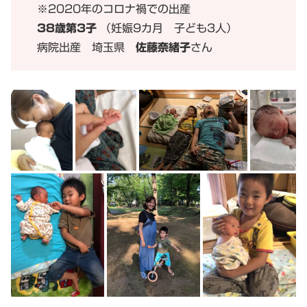
※2020年のコロナ禍での出産
38歳第3子
（妊娠9カ月 子ども3人）
病院出産 埼玉県
佐藤奈緒子
さん