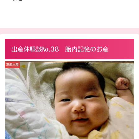
出産体験談№.38 胎内記憶のお産
高齢出産