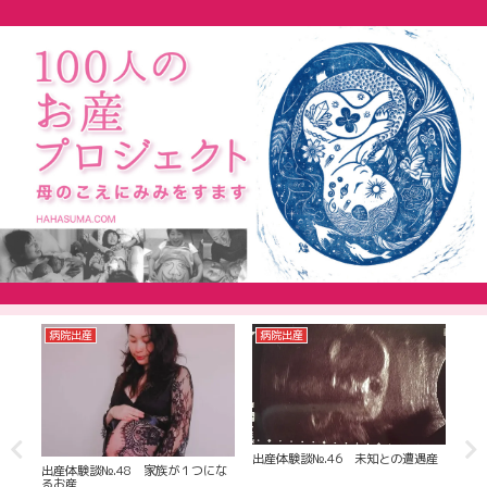
病院出産
病院出産
助
越え
出産体験談№.46 未知との遭遇産
出産
出産体験談№.48 家族が１つにな
てく
るお産