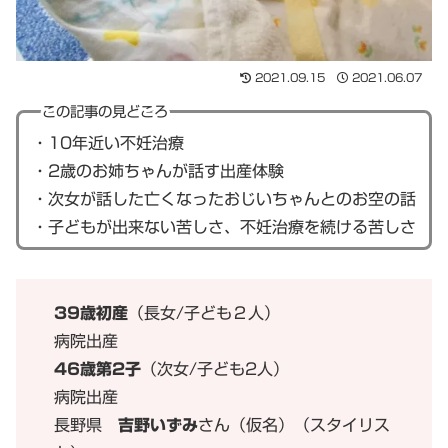
2021.09.15
2021.06.07
この記事の見どころ
・10年近い不妊治療
・2歳のお姉ちゃんが話す出産体験
・次女が話した亡くなったおじいちゃんとのお空の話
・子どもが出来ない苦しさ、不妊治療を続ける苦しさ
39歳初産
（長女/子ども２人）
病院出産
46歳第2子
（次女/子ども2人）
病院出産
長野県
吉野いずみ
さん（仮名）（スタイリス