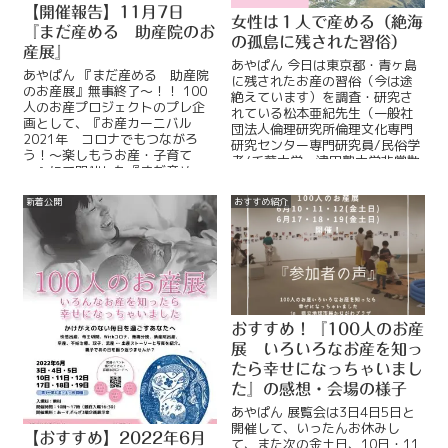
【開催報告】11月7日
女性は１人で産める（絶海
『まだ産める 助産院のお
の孤島に残された習俗）
産展』
あやぱん 今日は東京都・青ヶ島
あやぱん 『まだ産める 助産院
に残されたお産の習俗（今は途
のお産展』無事終了～！！ 100
絶えています）を調査・研究さ
人のお産プロジェクトのプレ企
れている松本亜紀先生（一般社
画として、『お産カーニバル
団法人倫理研究所倫理文化専門
2021年 コロナでもつながろ
研究センター専門研究員/民俗学
う！～楽しもうお産・子育て
者/千葉大学・津田塾大学非常勤
～』にて開催した『まだ産め
講師）からお話を伺います！
る 助産院のお産展』。無事に
ReadMore...
終わReadMore...
新着公開
おすすめ紹介
おすすめ！『100人のお産
展 いろいろなお産を知っ
たら幸せになっちゃいまし
た』の感想・会場の様子
あやぱん 展覧会は3日4日5日と
開催して、いったんお休みし
【おすすめ】2022年6月
て、また次の金土日、10日・11