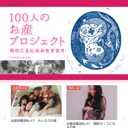
助産院出産
病院出産
助
産
出産体験談№.43 みんなのお産
出産
出産体験談№.48 家族が１つにな
じる
るお産