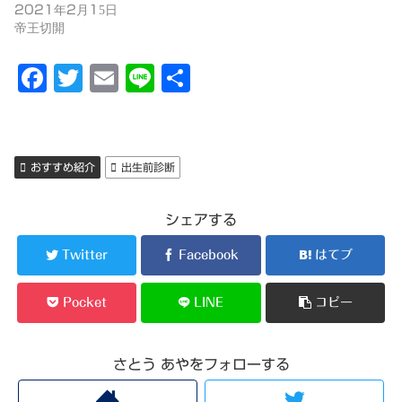
2021年2月15日
帝王切開
F
T
E
Li
共
a
w
m
n
有
c
it
ai
e
e
t
l
おすすめ紹介
出生前診断
b
er
o
シェアする
o
Twitter
Facebook
はてブ
k
Pocket
LINE
コピー
さとう あやをフォローする