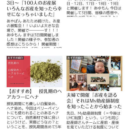
3日～『100人のお産展
日・12日、17日・18日・19日
と開催します！ あゆもん 今日は
いろんなお産を知ったら幸
開催して3日間、皆様の感想や、
せになっちゃいました』
展覧会の様子をシェアするよ！
あやぱん あたため続けた、お産
展覧会ReadMore...
の展覧会！！いよいよ大きな会
場で、開催で――――す！！！
あゆもん まずは3日間開催しま
した！開催の様子や、参加者の
感想はこちらから！ 開催期間：
2022年6月3～5日・10日～12日
ReadMore...
おすすめ紹介
おすすめ紹介
【おすすめ】 授乳期のヘ
夫婦で開催『お産を語る
アカラーにヘナ
会』それはMy助産師制度
授乳期間にも優しい白髪染め、
を知ったことから始まった
ヘナ染め。今回はベリーペイン
トにも使われることのあるヘナ
先日、My助産師制度（＝今後は
について、自然素材で体に良い
LMC制度）という、いつも同じ
というけど、実際どうなの？と
助産師さんチームに産前・産後
いうことを、授乳期間含めて5年
を見ていただける制度について