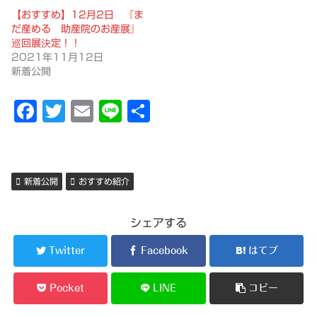
【おすすめ】12月2日 『ま
だ産める 助産院のお産展』
巡回展決定！！
2021年11月12日
新着公開
F
T
E
Li
共
a
w
m
n
有
c
it
ai
e
e
t
l
新着公開
おすすめ紹介
b
er
o
シェアする
o
Twitter
Facebook
はてブ
k
Pocket
LINE
コピー