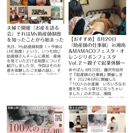
夫婦で開催『お産を語る
会』それはMy助産師制度
【おすすめ】8月20日
を知ったことから始まった
『助産師の仕事展』㏌湘南
先日、My助産師制度（＝今後は
LMC制度）という、いつも同じ
&MAMACOフェスタ・オ
助産師さんチームに産前・産後
レンジリボンフェスタ
を見ていただける制度について
Vol.２〜親子で起業体験〜
紹介しましたが、今回はそのお
あやぱん 8月20日、藤沢市役所
産を体験したご夫婦の話と、そ
で『助産師の仕事展』開催しま
の後の活動について、ご紹介し
す！ 2022年6月に開催した
ます！My助産師制度について詳
「100人のお産展 いろいろなお
しく知りReadMore...
産を知ったら幸せになっちゃい
ました」のお次は、湘南
&MAMACOフェスタ・オレンジ
リボンフェスタ VReadMore...
新着公開
おすすめ紹介