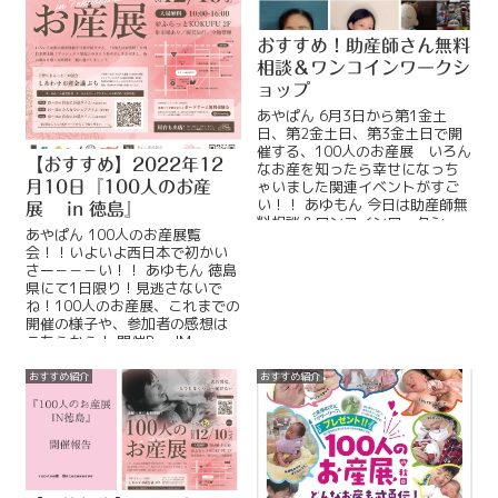
おすすめ！助産師さん無料
相談＆ワンコインワークシ
ョップ
あやぱん 6月3日から第1金土
日、第2金土日、第3金土日で開
催する、100人のお産展 いろん
【おすすめ】2022年12
なお産を知ったら幸せになっち
ゃいました関連イベントがすご
月10日『100人のお産
い！！ あゆもん 今日は助産師無
展 in 徳島』
料相談＆ワンコインワークショ
あやぱん 100人のお産展覧
ップを紹介！ ReadMore...
会！！いよいよ西日本で初かい
さー－－－い！！ あゆもん 徳島
県にて1日限り！見逃さないで
ね！100人のお産展、これまでの
開催の様子や、参加者の感想は
こちらから！ 開催ReadMore...
おすすめ紹介
おすすめ紹介