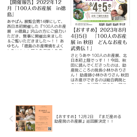
【開催報告】2022年12
月『100人のお産展 in徳
島』
あやぱん 展覧会第14弾にして、
西日本初開催した『100人のお産
【おすすめ】2023年8月
展 in徳島』沢山の方にご協力い
ただき、無事に開催出来ました
4日5日 『100人のお産
＆ご覧いただきました～！！ あ
展 in 秋田 どんなお産も
ゆもん 「徳島のお産環境をよく
武勇伝！』
したい！」と願うお母さんたち
さとうあや 100人のお産展、北
に呼んでいただき、ReadMore...
日本初上陸でっす！！今回、秋
田に読んでくださったのは、助
産院こころの院長小林かおりさ
ん！ 助産師小林かおりさん 秋田
はお産ができるのは総合病院と
クリニックが数カ所のみ。特に
県北（ものすごーく広いよ）
ReadMore...
【おすすめ】12月2日 『まだ産める
助産院のお産展』巡回展決定！！