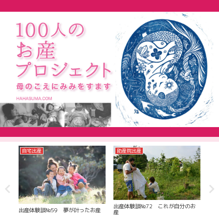
自宅出産
助産院出産
病
出産
お産
出産体験談№72 これが自分のお
出産体験談№59 夢が叶ったお産
マル
産