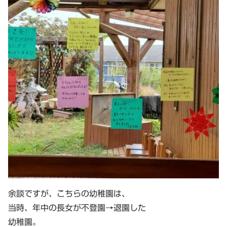
余談ですが、こちらの幼稚園は、
当時、年中の長女が不登園→退園した
幼稚園。